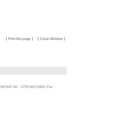
【
Print this page
】 【
Close Window
】
GKONG Tel：0755-86216601 Fax：