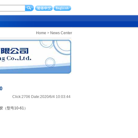
Home
>
News Center
0
Click:2706 Date:2020/6/4 10:03:44
胶（型号10-61）