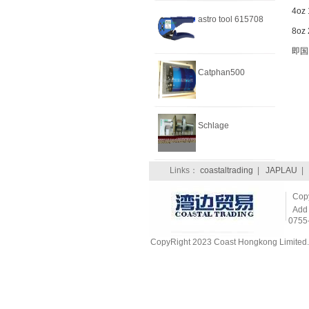
4oz
astro tool 615708
8oz
即国
Catphan500
Schlage
Links：
coastaltrading
|
JAPLAU
CopyR
Add：
0755
CopyRight 2023 Coast Hongkong Limited. 